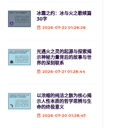
冰霜之约：冰与火之歌续篇
30字
2026-07-22 01:28:26
光遇火之灵的起源与探索揭
示神秘力量背后的故事与世
界的深刻联系
2026-07-21 01:28:44
以浓缩的纯洁之骸为核心揭
示人性本质的哲学思辨与生
命的终极意义
2026-07-20 01:28:47