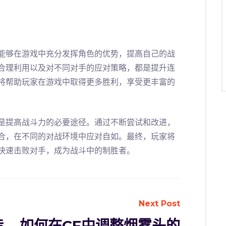
能够在游戏中充分发挥角色的优势，提高自己的战
合理利用以及对不同对手的应对策略，都是提升连
将帮助玩家在游戏中取得更多胜利，享受更丰富的
是提高战斗力的必要途径。通过不断尝试和改进，
合，在不同的对战环境中应对自如。最终，玩家将
快速击败对手，成为战斗中的制胜者。
Next Post
传
如何在CF中调整烟雾头的