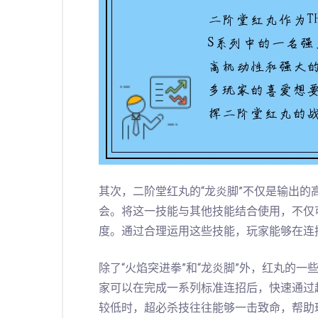
其次，二阶堂红丸的“龙炎脚”不仅是输出
会。将这一技能与其他技能结合使用，不仅
度。通过合理运用这些技能，玩家能够在连
除了“火焰突进拳”和“龙炎脚”外，红丸的
家可以在完成一系列标准连招后，快速通过
较低时，超必杀技往往能够一击致命，帮助