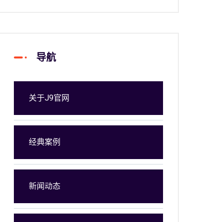
导航
关于J9官网
经典案例
新闻动态