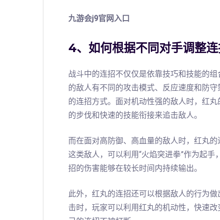
九游会j9官网入口
4、如何根据不同对手调整连
战斗中的连招不仅仅是依靠技巧和技能的组
的敌人有不同的攻击模式、反应速度和防守
的连招方式。面对机动性强的敌人时，红丸
的步伐和快速的技能衔接来追击敌人。
而在面对高防御、高血量的敌人时，红丸的
这类敌人，可以利用“火焰突进拳”作为起手
招的伤害能够在较长时间内持续输出。
此外，红丸的连招还可以根据敌人的行为做
击时，玩家可以利用红丸的机动性，快速改