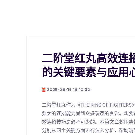
二阶堂红丸高效连
的关键要素与应用
2025-06-19 19:10:32
二阶堂红丸作为《THE KING OF FIG
强大的连招能力受到众多玩家的喜爱。想要
效连招技巧是必不可少的。本篇文章将围绕
分别从四个关键方面进行深入分析，帮助玩