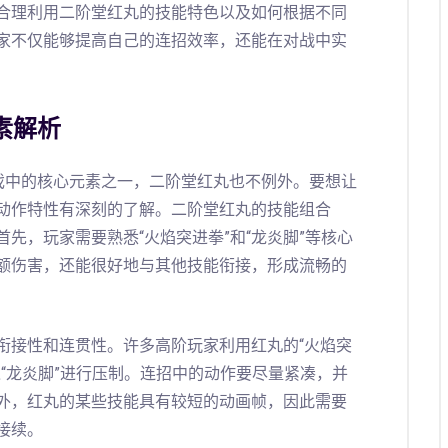
合理利用二阶堂红丸的技能特色以及如何根据不同
家不仅能够提高自己的连招效率，还能在对战中实
素解析
S》系列游戏中的核心元素之一，二阶堂红丸也不例外。要想让
动作特性有深刻的了解。二阶堂红丸的技能组合
先，玩家需要熟悉“火焰突进拳”和“龙炎脚”等核心
额伤害，还能很好地与其他技能衔接，形成流畅的
衔接性和连贯性。许多高阶玩家利用红丸的“火焰突
“龙炎脚”进行压制。连招中的动作要尽量紧凑，并
外，红丸的某些技能具有较短的动画帧，因此需要
接续。