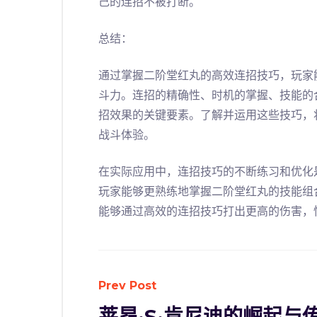
己的连招不被打断。
总结：
通过掌握二阶堂红丸的高效连招技巧，玩家
斗力。连招的精确性、时机的掌握、技能的
招效果的关键要素。了解并运用这些技巧，
战斗体验。
在实际应用中，连招技巧的不断练习和优化
玩家能够更熟练地掌握二阶堂红丸的技能组
能够通过高效的连招技巧打出更高的伤害，
Prev Post
莱昂·S·肯尼迪的崛起与