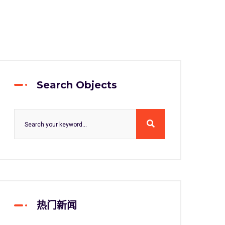
Search Objects
热门新闻