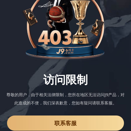
访问限制
尊敬的用户，由于相关法律限制，您所在地区无法访问J9产品，对
此造成的不便，我们深表歉意，您如有疑问请联系客服。
联系客服