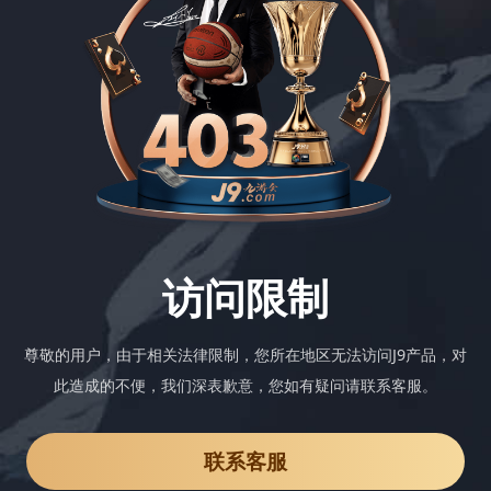
访问限制
尊敬的用户，由于相关法律限制，您所在地区无法访问J9产品，对
此造成的不便，我们深表歉意，您如有疑问请联系客服。
联系客服